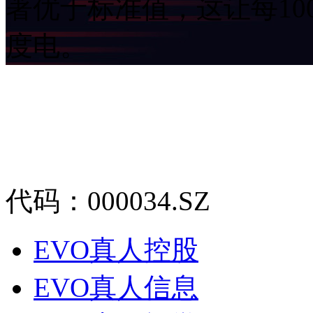
著优于标准值，这让每1
度电。
代码：000034.SZ
EVO真人控股
EVO真人信息