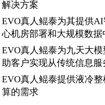
解决方案
EVO真人鲲泰为其提供AI
心机房部署和大规模数据
EVO真人鲲泰为九天大模型
助客户实现从传统信息服
EVO真人鲲泰提供液冷整机
算的需求