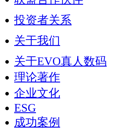
投资者关系
关于我们
关于EVO真人数码
理论著作
企业文化
ESG
成功案例