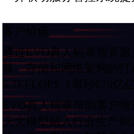
客户价值
通过EVO真人鲲泰智算服务
算、存储和网络架构的打
6.7EFLOPS（每秒67
EVO真人鲲泰帮助客户推进
天大模型融入行业生产制造全流程