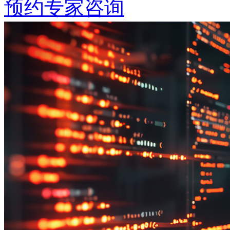
预约专家咨询