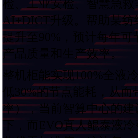
检、工业安检、智
AI+DICT升级。帮助某
提升至90%，预计每年
产品质量和生产效率。
整机柜能实现100%全液冷
低30%的节点能耗，
率），当前智算中心的
下，而EVO真人鲲泰液冷整