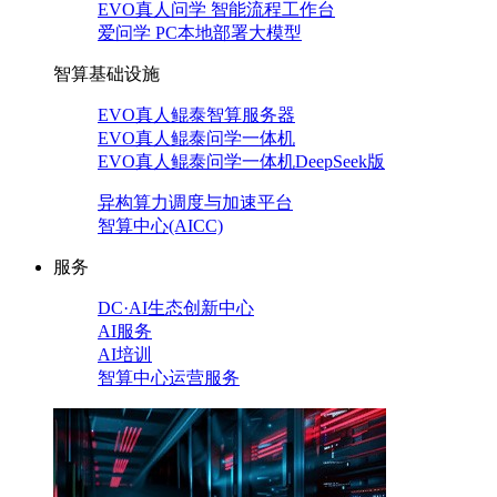
EVO真人问学 智能流程工作台
爱问学 PC本地部署大模型
智算基础设施
EVO真人鲲泰智算服务器
EVO真人鲲泰问学一体机
EVO真人鲲泰问学一体机DeepSeek版
异构算力调度与加速平台
智算中心(AICC)
服务
DC·AI生态创新中心
AI服务
AI培训
智算中心运营服务