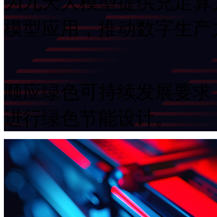
为九天大模型提供充足算力
模型应用，推动数字生产
顺应绿色可持续发展要求
进行绿色节能设计。