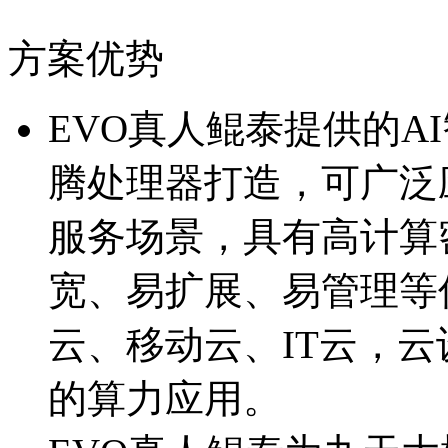
方案优势
EVO真人鲲泰提供的AI
腾处理器打造，可广
服务场景，具有高计算密
宽、易扩展、易管
云、移动云、IT云
的算力应用。