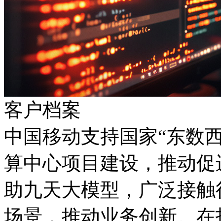
客户档案
中国移动支持国家“东数西算
算中心项目建设，推
助九天大模型，广泛接触
场景，推动业务创新。在