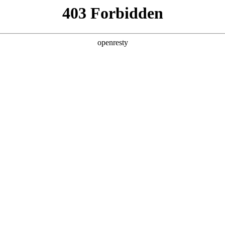
产品及服务
行业解决方案
合作伙伴
投资者关系
UWAY S8530-128D智算底座
2026 / 04 / 29
多智能体场景规模化商用落地，成为驱动全球超算力基础设施扩容的核心引擎
，高带宽、低时延、高可靠的集群互联网络，成为超大规模
的先进性，深刻影响模型训练效率、推理调度能力与算力资源整体转化价